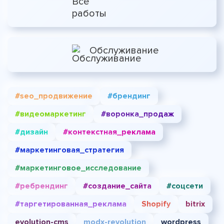
Обслуживание
#seo_продвижение
#брендинг
#видеомаркетинг
#воронка_продаж
#дизайн
#контекстная_реклама
#маркетинговая_стратегия
#маркетинговое_исследование
#ребрендинг
#создание_сайта
#соцсети
#таргетированная_реклама
Shopify
bitrix
evolution-cms
modx-revolution
wordpress